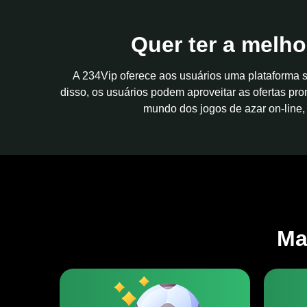
Quer ter a melho
A 234Vip oferece aos usuários uma plataforma 
disso, os usuários podem aproveitar as ofertas p
mundo dos jogos de azar on-line,
Ma