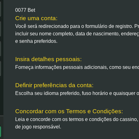
0077 Bet
Crie uma conta:
Você será redirecionado para o formulário de registro.
incluir seu nome completo, data de nascimento, endereç
e senha preferidos.
Insira detalhes pessoais:
Forneça informações pessoais adicionais, como seu end
Definir preferências da conta:
Escolha seu idioma preferido, fuso horário e quaisquer o
Concordar com os Termos e Condições:
Leia e concorde com os termos e condições do cassino, c
de jogo responsável.