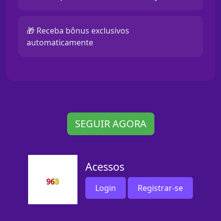
🎁 Receba bônus exclusivos
automaticamente
SEGUIR AGORA
Acessos
Login
Registrar-se