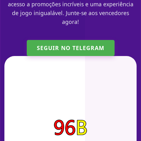
acesso a promoções incríveis e uma experiência
de jogo inigualável. Junte-se aos vencedores
agora!
SEGUIR NO TELEGRAM