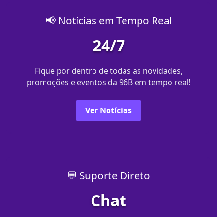
📢 Notícias em Tempo Real
24/7
Fique por dentro de todas as novidades,
promoções e eventos da 96B em tempo real!
Ver Notícias
💬 Suporte Direto
Chat