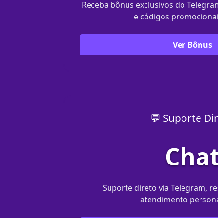
Receba bônus exclusivos do Telegra
e códigos promocionai
Ver Bônus
💬 Suporte Di
Cha
Suporte direto via Telegram, r
atendimento persona