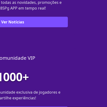
e todas as novidades, promoções e
 85Pg APP em tempo real!
Ver Notícias
Comunidade VIP
1000+
unidade exclusiva de jogadores e
rtilhe experiências!