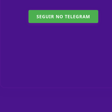
SEGUIR NO TELEGRAM