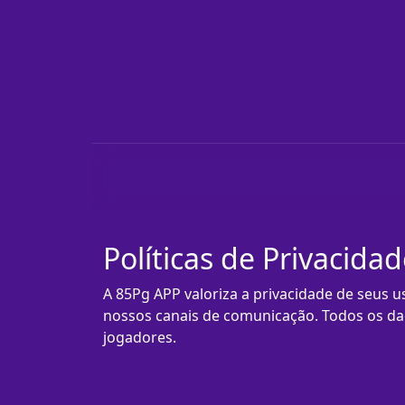
Políticas de Privacida
A 85Pg APP valoriza a privacidade de seus 
nossos canais de comunicação. Todos os dad
jogadores.