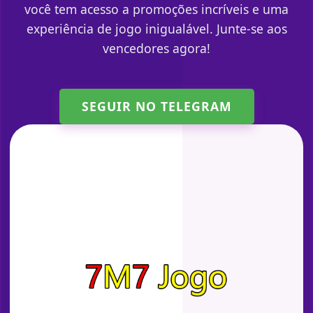
você tem acesso a promoções incríveis e uma
experiência de jogo inigualável. Junte-se aos
vencedores agora!
SEGUIR NO TELEGRAM