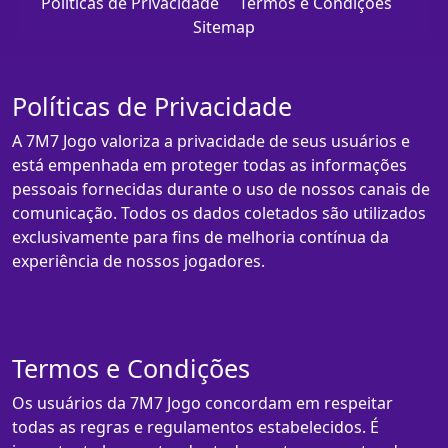
Políticas de Privacidade
Termos e Condições
Sitemap
Políticas de Privacidade
A 7M7 Jogo valoriza a privacidade de seus usuários e
está empenhada em proteger todas as informações
pessoais fornecidas durante o uso de nossos canais de
comunicação. Todos os dados coletados são utilizados
exclusivamente para fins de melhoria contínua da
experiência de nossos jogadores.
Termos e Condições
Os usuários da 7M7 Jogo concordam em respeitar
todas as regras e regulamentos estabelecidos. É