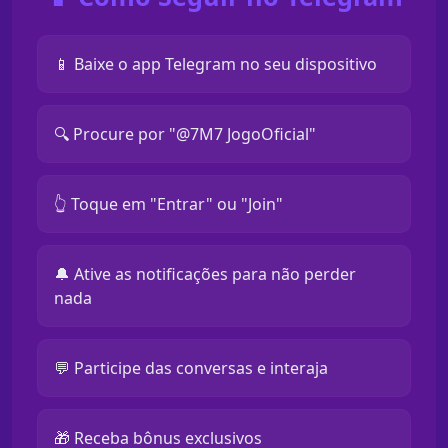
📱 Baixe o app Telegram no seu dispositivo
🔍 Procure por "@7M7 JogoOficial"
👆 Toque em "Entrar" ou "Join"
🔔 Ative as notificações para não perder
nada
💬 Participe das conversas e interaja
🎁 Receba bônus exclusivos