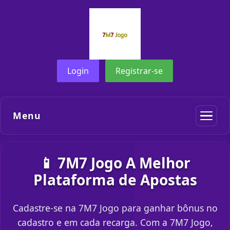
Login
Registrar-se
Menu
📱 7M7 Jogo A Melhor
Plataforma de Apostas
Cadastre-se na 7M7 Jogo para ganhar bônus no
cadastro e em cada recarga. Com a 7M7 Jogo,