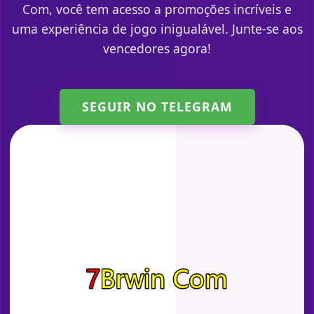
Com, você tem acesso a promoções incríveis e
uma experiência de jogo inigualável. Junte-se aos
vencedores agora!
SEGUIR NO TELEGRAM