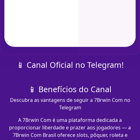
📱 Canal Oficial no Telegram!
📱 Benefícios do Canal
Descubra as vantagens de seguir a 7Brwin Com no
Telegram
A 7Brwin Com é uma plataforma dedicada a
proporcionar liberdade e prazer aos jogadores — a
7Brwin Com Brasil oferece slots, pôquer, roleta e