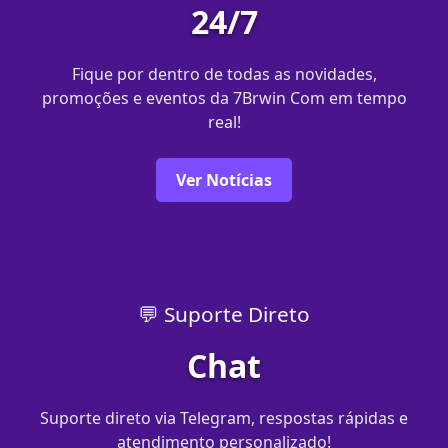
24/7
Fique por dentro de todas as novidades,
promoções e eventos da 7Brwin Com em tempo
real!
Ver Notícias
💬 Suporte Direto
Chat
Suporte direto via Telegram, respostas rápidas e
atendimento personalizado!