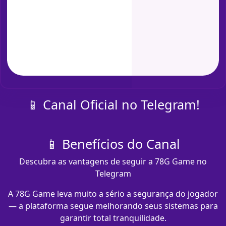
📱 Canal Oficial no Telegram!
📱 Benefícios do Canal
Descubra as vantagens de seguir a 78G Game no
Telegram
A 78G Game leva muito a sério a segurança do jogador
— a plataforma segue melhorando seus sistemas para
garantir total tranquilidade.