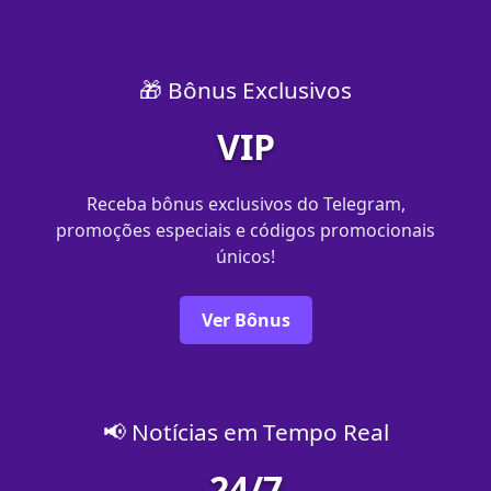
🎁 Bônus Exclusivos
VIP
Receba bônus exclusivos do Telegram,
promoções especiais e códigos promocionais
únicos!
Ver Bônus
📢 Notícias em Tempo Real
24/7