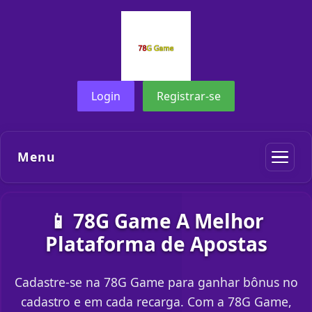
Login
Registrar-se
Menu
📱 78G Game A Melhor
Plataforma de Apostas
Cadastre-se na 78G Game para ganhar bônus no
cadastro e em cada recarga. Com a 78G Game,