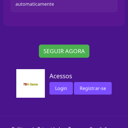
automaticamente
SEGUIR AGORA
Acessos
Login
Registrar-se