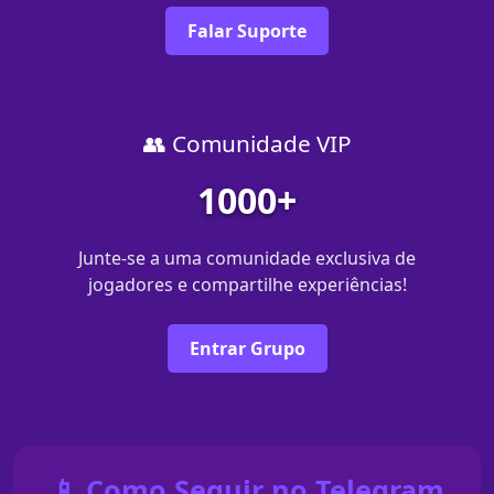
Falar Suporte
👥 Comunidade VIP
1000+
Junte-se a uma comunidade exclusiva de
jogadores e compartilhe experiências!
Entrar Grupo
📱 Como Seguir no Telegram