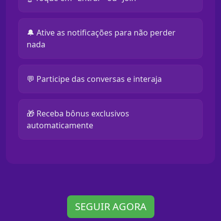
🔔 Ative as notificações para não perder
nada
💬 Participe das conversas e interaja
🎁 Receba bônus exclusivos
automaticamente
SEGUIR AGORA