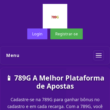
Login
Registrar-se
Menu
📱 789G A Melhor Plataforma
de Apostas
Cadastre-se na 789G para ganhar bônus no
cadastro e em cada recarga. Com a 789G, você