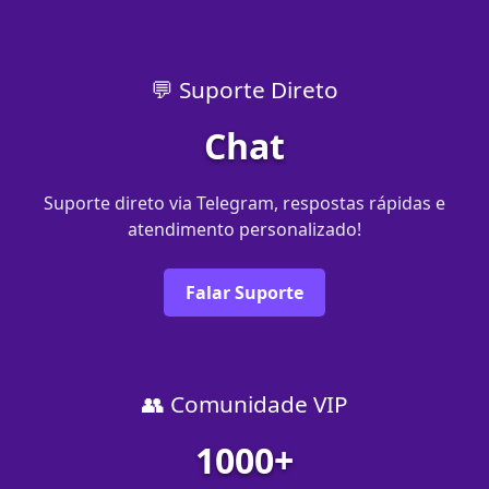
💬 Suporte Direto
Chat
Suporte direto via Telegram, respostas rápidas e
atendimento personalizado!
Falar Suporte
👥 Comunidade VIP
1000+