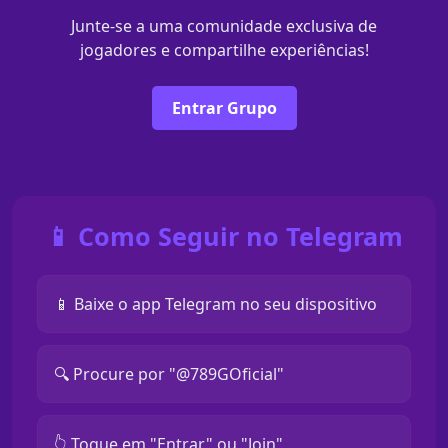
Junte-se a uma comunidade exclusiva de
jogadores e compartilhe experiências!
Entrar Grupo
📱 Como Seguir no Telegram
📱 Baixe o app Telegram no seu dispositivo
🔍 Procure por "@789GOficial"
👆 Toque em "Entrar" ou "Join"