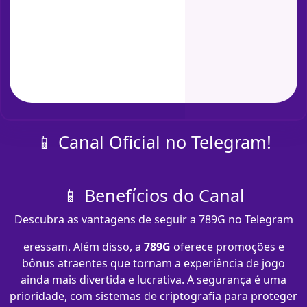
📱 Canal Oficial no Telegram!
📱 Benefícios do Canal
Descubra as vantagens de seguir a 789G no Telegram
eressam. Além disso, a
789G
oferece promoções e
bônus atraentes que tornam a experiência de jogo
ainda mais divertida e lucrativa. A segurança é uma
prioridade, com sistemas de criptografia para proteger