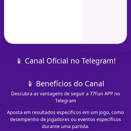
📱 Canal Oficial no Telegram!
📱 Benefícios do Canal
Descubra as vantagens de seguir a 77Fun APP no
Telegram
Aposta em resultados específicos em um jogo, como
desempenho de jogadores ou eventos específicos
durante uma partida.