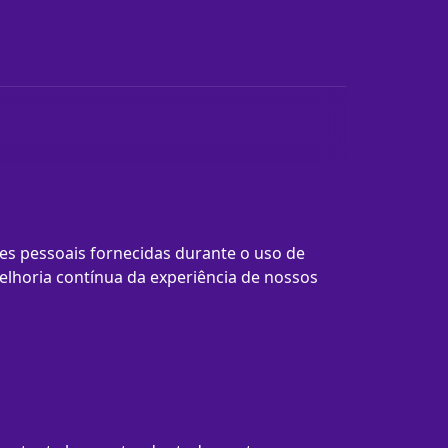
es pessoais fornecidas durante o uso de
elhoria contínua da experiência de nossos