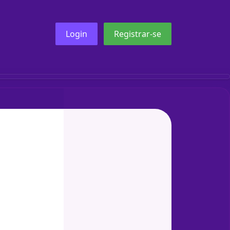
Login
Registrar-se