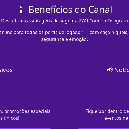
📱 Benefícios do Canal
Descubra as vantagens de seguir a 77At.Com no Telegram
nline para todos os perfis de jogador — com caça-níqueis,
segurança e emoção.
sivos
📢 Notí
m, promoções especiais
Fique por dentro d
s únicos!
eventos da