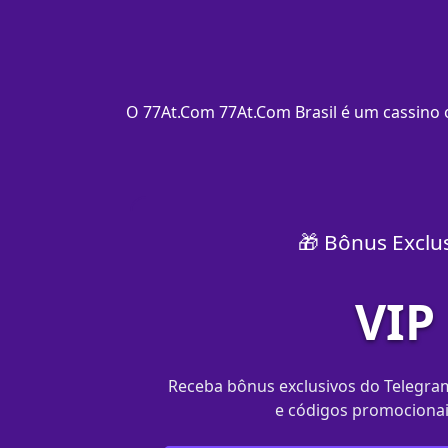
O 77At.Com 77At.Com Brasil é um cassino o
🎁 Bônus Exclu
VIP
Receba bônus exclusivos do Telegra
e códigos promocionai