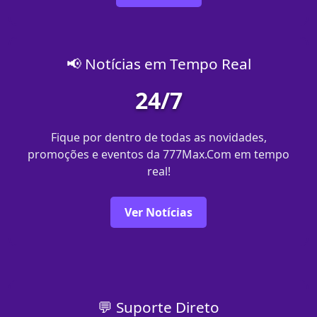
📢 Notícias em Tempo Real
24/7
Fique por dentro de todas as novidades,
promoções e eventos da 777Max.Com em tempo
real!
Ver Notícias
💬 Suporte Direto