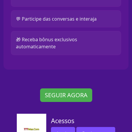
💬 Participe das conversas e interaja
🎁 Receba bônus exclusivos
automaticamente
SEGUIR AGORA
Acessos