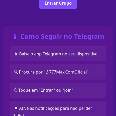
Entrar Grupo
📱 Como Seguir no Telegram
📱 Baixe o app Telegram no seu dispositivo
🔍 Procure por "@777Max.ComOficial"
👆 Toque em "Entrar" ou "Join"
🔔 Ative as notificações para não perder
nada