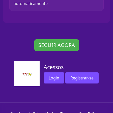
automaticamente
SEGUIR AGORA
Acessos
Login
Registrar-se