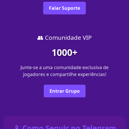
Falar Suporte
👥 Comunidade VIP
1000+
Junte-se a uma comunidade exclusiva de
jogadores e compartilhe experiências!
Entrar Grupo
📱 Como Seguir no Telegram