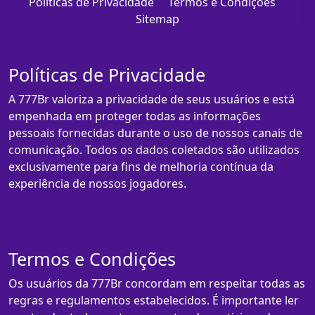
Políticas de Privacidade
Termos e Condições
Sitemap
Políticas de Privacidade
A 777Br valoriza a privacidade de seus usuários e está
empenhada em proteger todas as informações
pessoais fornecidas durante o uso de nossos canais de
comunicação. Todos os dados coletados são utilizados
exclusivamente para fins de melhoria contínua da
experiência de nossos jogadores.
Termos e Condições
Os usuários da 777Br concordam em respeitar todas as
regras e regulamentos estabelecidos. É importante ler