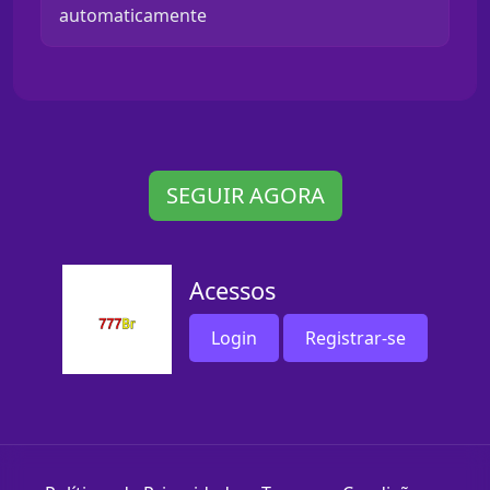
automaticamente
SEGUIR AGORA
Acessos
Login
Registrar-se