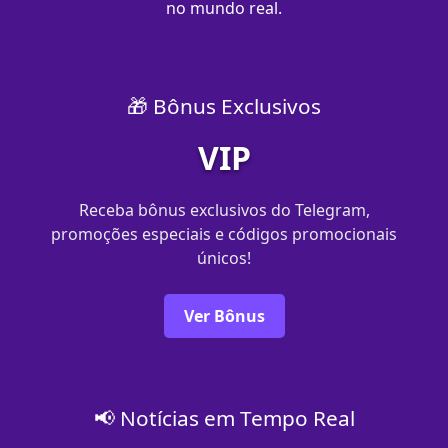
no mundo real.
🎁 Bônus Exclusivos
VIP
Receba bônus exclusivos do Telegram,
promoções especiais e códigos promocionais
únicos!
Ver Bônus
📢 Notícias em Tempo Real