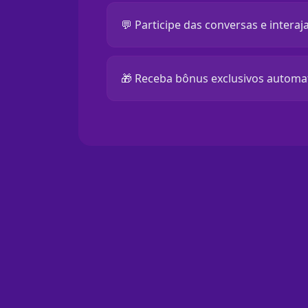
💬 Participe das conversas e interaj
🎁 Receba bônus exclusivos autom