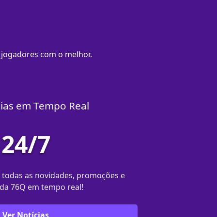
 e jogadores com o melhor.
cias em Tempo Real
24/7
e todas as novidades, promoções e
da 76Q em tempo real!
Ver Notícias