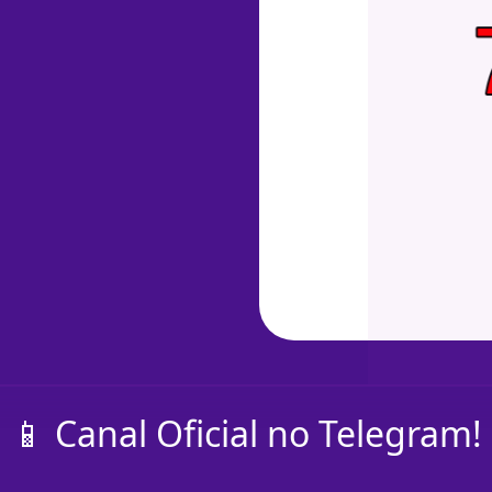
📱 Canal Oficial no Telegram!