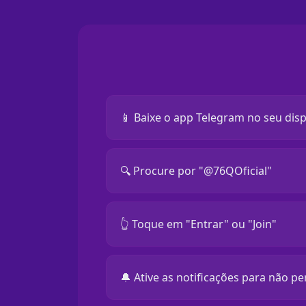
📱 Baixe o app Telegram no seu disp
🔍 Procure por "@76QOficial"
👆 Toque em "Entrar" ou "Join"
🔔 Ative as notificações para não p