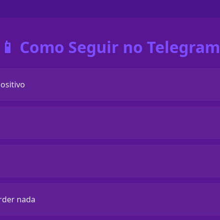
📱 Como Seguir no Telegram
ositivo
erder nada