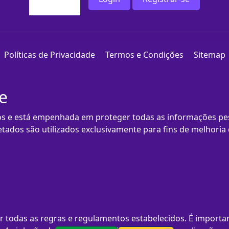
Políticas de Privacidade
Termos e Condições
Sitemap
de
ios e está empenhada em proteger todas as informações pe
tados são utilizados exclusivamente para fins de melhoria
todas as regras e regulamentos estabelecidos. É importan