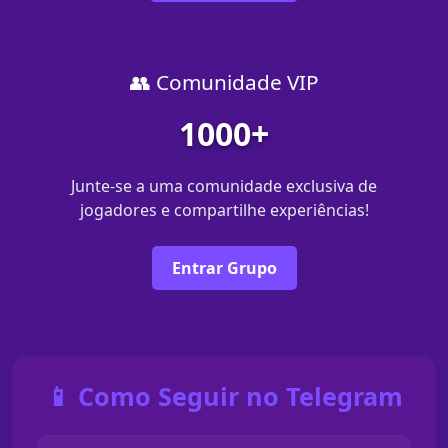
👥 Comunidade VIP
1000+
Junte-se a uma comunidade exclusiva de
jogadores e compartilhe experiências!
Entrar Grupo
📱 Como Seguir no Telegram