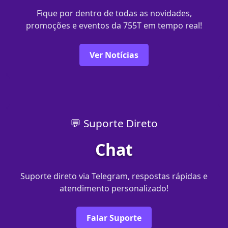
Fique por dentro de todas as novidades,
promoções e eventos da 755T em tempo real!
Ver Notícias
💬 Suporte Direto
Chat
Suporte direto via Telegram, respostas rápidas e
atendimento personalizado!
Falar Suporte