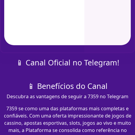
📱 Canal Oficial no Telegram!
📱 Benefícios do Canal
Descubra as vantagens de seguir a 7359 no Telegram
7359 se como uma das plataformas mais completas e
confiáveis. Com uma oferta impressionante de jogos de
cassino, apostas esportivas, slots, jogos ao vivo e muito
mais, a Plataforma se consolida como referência no