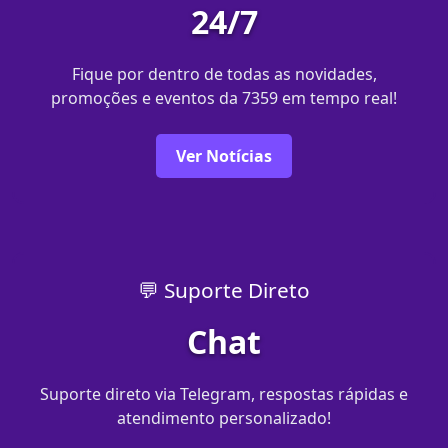
24/7
Fique por dentro de todas as novidades,
promoções e eventos da 7359 em tempo real!
Ver Notícias
💬 Suporte Direto
Chat
Suporte direto via Telegram, respostas rápidas e
atendimento personalizado!