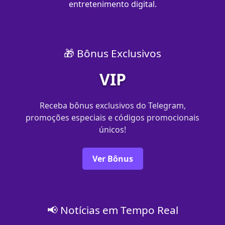
entretenimento digital.
🎁 Bônus Exclusivos
VIP
Receba bônus exclusivos do Telegram,
promoções especiais e códigos promocionais
únicos!
Ver Bônus
📢 Notícias em Tempo Real