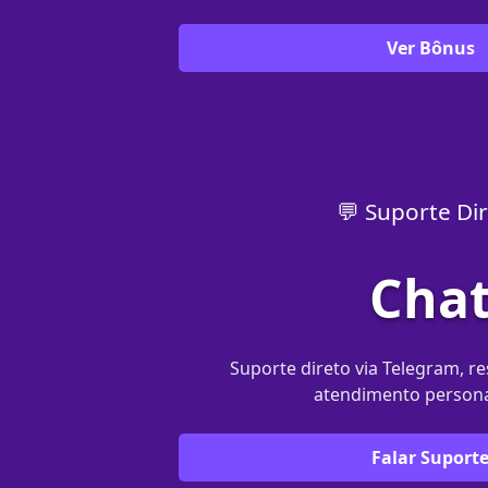
Ver Bônus
💬 Suporte Di
Cha
Suporte direto via Telegram, r
atendimento persona
Falar Suport