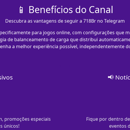
📱 Benefícios do Canal
Descubra as vantagens de seguir a 718Br no Telegram
specificamente para jogos online, com configurações que 
ogia de balanceamento de carga que distribui automaticamen
enha a melhor experiência possível, independentemente d
sivos
📢 Notí
m, promoções especiais
Fique por dentro d
s únicos!
eventos 