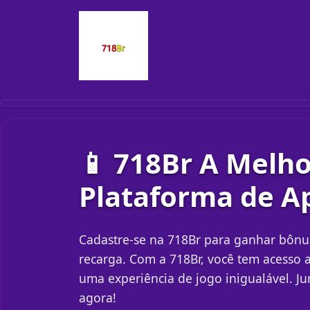
📱 718Br A Melh
Plataforma de A
Cadastre-se na 718Br para ganhar bônu
recarga. Com a 718Br, você tem acesso a
uma experiência de jogo inigualável. J
agora!