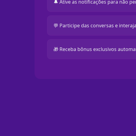
🔔 Ative as notificações para não p
💬 Participe das conversas e interaj
🎁 Receba bônus exclusivos autom