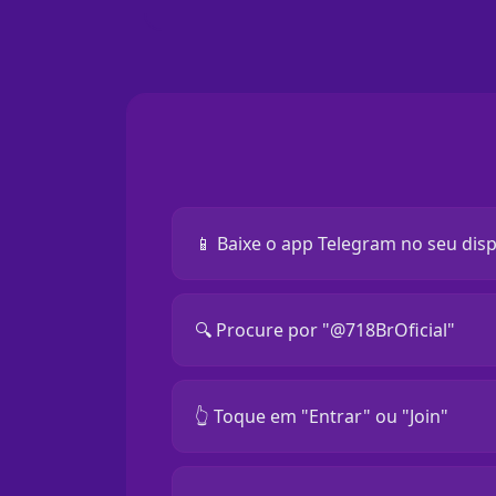
📱 Baixe o app Telegram no seu disp
🔍 Procure por "@718BrOficial"
👆 Toque em "Entrar" ou "Join"