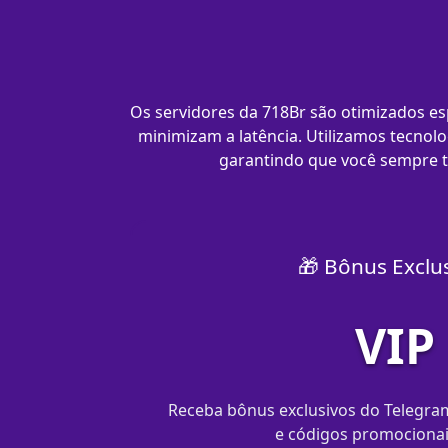
Os servidores da 718Br são otimizados e
minimizam a latência. Utilizamos tecnol
garantindo que você sempre t
🎁 Bônus Exclu
VIP
Receba bônus exclusivos do Telegra
e códigos promocionai