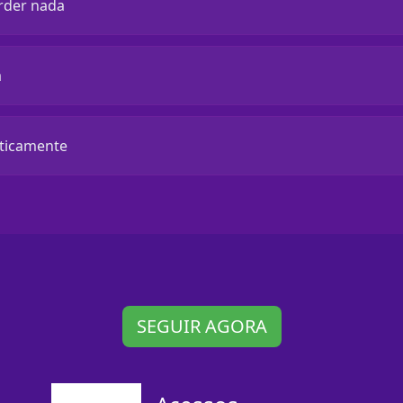
erder nada
a
aticamente
SEGUIR AGORA