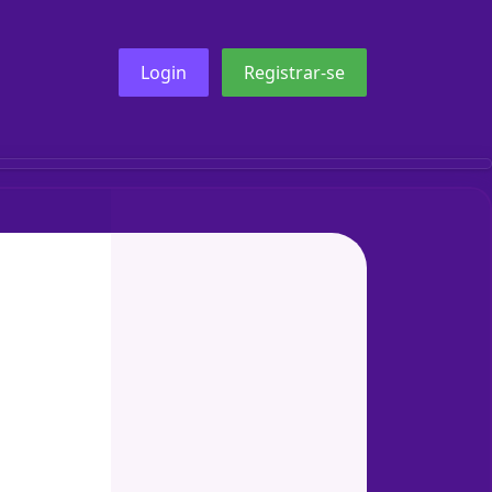
Login
Registrar-se