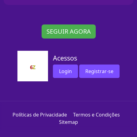
SEGUIR AGORA
Acessos
Login
Registrar-se
Políticas de Privacidade
Termos e Condições
Sitemap