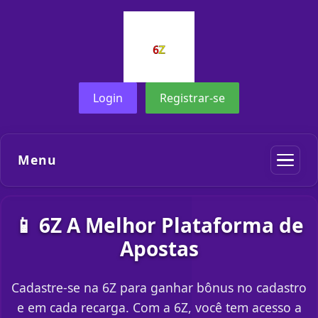
Login
Registrar-se
Menu
📱 6Z A Melhor Plataforma de
Apostas
Cadastre-se na 6Z para ganhar bônus no cadastro
e em cada recarga. Com a 6Z, você tem acesso a