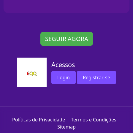
SEGUIR AGORA
Acessos
Login
Registrar-se
Políticas de Privacidade
Termos e Condições
Sitemap