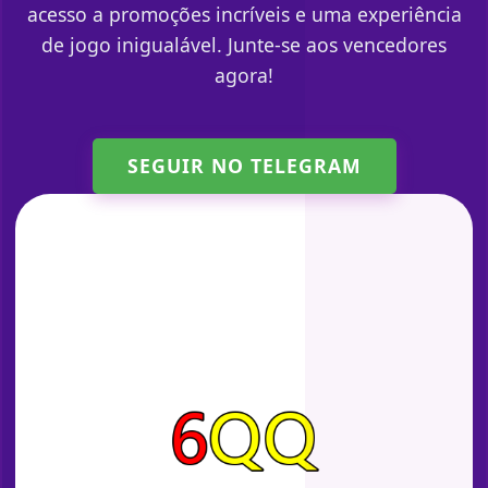
acesso a promoções incríveis e uma experiência
de jogo inigualável. Junte-se aos vencedores
agora!
SEGUIR NO TELEGRAM