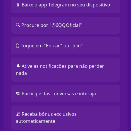
📱 Baixe o app Telegram no seu dispositivo
🔍 Procure por "@6QQOficial"
👆 Toque em "Entrar" ou "Join"
🔔 Ative as notificações para não perder
nada
💬 Participe das conversas e interaja
🎁 Receba bônus exclusivos
automaticamente