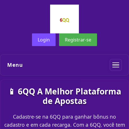
Login
Registrar-se
Menu
📱 6QQ A Melhor Plataforma
de Apostas
Cadastre-se na 6QQ para ganhar bônus no
cadastro e em cada recarga. Com a 6QQ, você tem