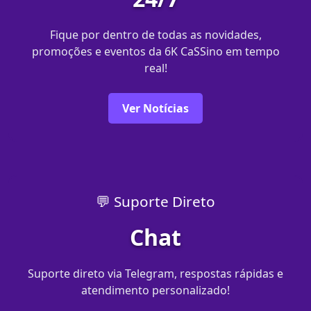
Fique por dentro de todas as novidades,
promoções e eventos da 6K CaSSino em tempo
real!
Ver Notícias
💬 Suporte Direto
Chat
Suporte direto via Telegram, respostas rápidas e
atendimento personalizado!