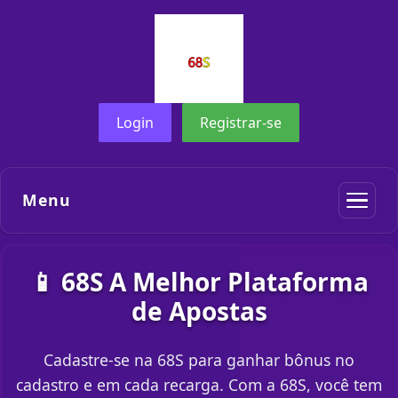
Login
Registrar-se
Menu
📱 68S A Melhor Plataforma
de Apostas
Cadastre-se na 68S para ganhar bônus no
cadastro e em cada recarga. Com a 68S, você tem