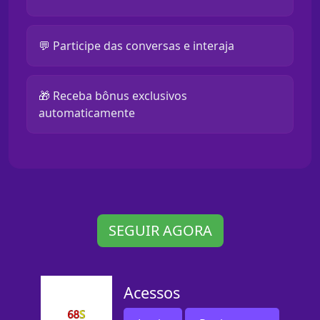
💬 Participe das conversas e interaja
🎁 Receba bônus exclusivos
automaticamente
SEGUIR AGORA
Acessos