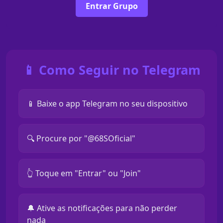
Entrar Grupo
📱 Como Seguir no Telegram
📱 Baixe o app Telegram no seu dispositivo
🔍 Procure por "@68SOficial"
👆 Toque em "Entrar" ou "Join"
🔔 Ative as notificações para não perder
nada