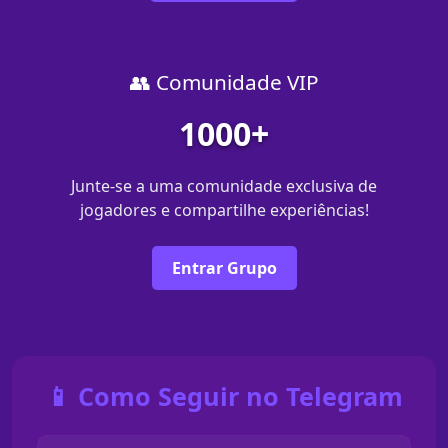
👥 Comunidade VIP
1000+
Junte-se a uma comunidade exclusiva de
jogadores e compartilhe experiências!
Entrar Grupo
📱 Como Seguir no Telegram