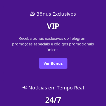
🎁 Bônus Exclusivos
VIP
Receba bônus exclusivos do Telegram,
promoções especiais e códigos promocionais
únicos!
Ver Bônus
📢 Notícias em Tempo Real
24/7