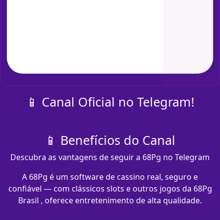
📱 Canal Oficial no Telegram!
📱 Benefícios do Canal
Descubra as vantagens de seguir a 68Pg no Telegram
A 68Pg é um software de cassino real, seguro e
confiável — com clássicos slots e outros jogos da 68Pg
Brasil , oferece entretenimento de alta qualidade.