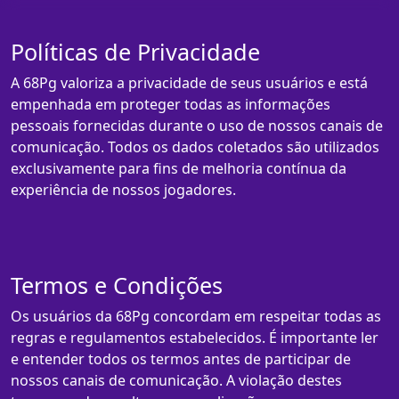
Políticas de Privacidade
A 68Pg valoriza a privacidade de seus usuários e está
empenhada em proteger todas as informações
pessoais fornecidas durante o uso de nossos canais de
comunicação. Todos os dados coletados são utilizados
exclusivamente para fins de melhoria contínua da
experiência de nossos jogadores.
Termos e Condições
Os usuários da 68Pg concordam em respeitar todas as
regras e regulamentos estabelecidos. É importante ler
e entender todos os termos antes de participar de
nossos canais de comunicação. A violação destes