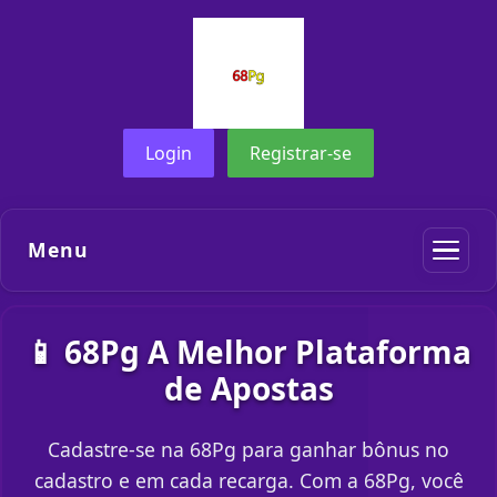
Login
Registrar-se
Menu
📱 68Pg A Melhor Plataforma
de Apostas
Cadastre-se na 68Pg para ganhar bônus no
cadastro e em cada recarga. Com a 68Pg, você