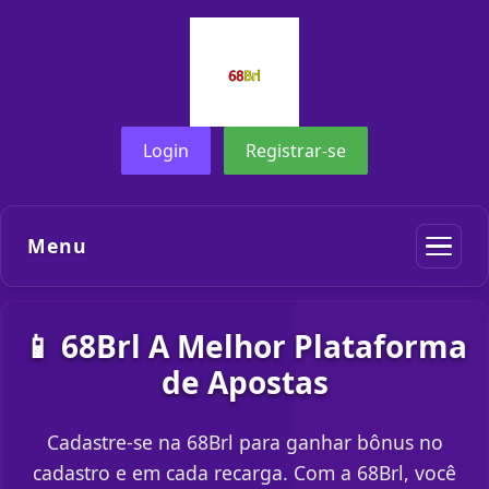
Login
Registrar-se
Menu
📱 68Brl A Melhor Plataforma
de Apostas
Cadastre-se na 68Brl para ganhar bônus no
cadastro e em cada recarga. Com a 68Brl, você