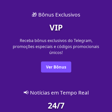
🎁 Bônus Exclusivos
VIP
Receba bônus exclusivos do Telegram,
promoções especiais e códigos promocionais
únicos!
Ver Bônus
📢 Notícias em Tempo Real
24/7