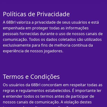
Políticas de Privacidade
A 68Brl valoriza a privacidade de seus usuários e está
empenhada em proteger todas as informações
pessoais fornecidas durante o uso de nossos canais de
comunicação. Todos os dados coletados são utilizados
exclusivamente para fins de melhoria contínua da
experiência de nossos jogadores.
Termos e Condições
Os usuários da 68Brl concordam em respeitar todas as
regras e regulamentos estabelecidos. É importante ler
e entender todos os termos antes de participar de
nossos canais de comunicação. A violação destes