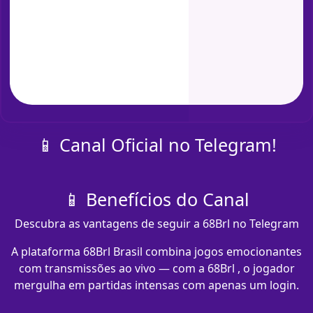
📱 Canal Oficial no Telegram!
📱 Benefícios do Canal
Descubra as vantagens de seguir a 68Brl no Telegram
A plataforma 68Brl Brasil combina jogos emocionantes
com transmissões ao vivo — com a 68Brl , o jogador
mergulha em partidas intensas com apenas um login.