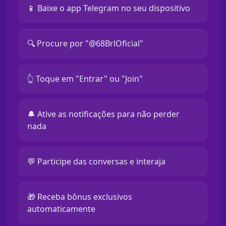
📱 Baixe o app Telegram no seu dispositivo
🔍 Procure por "@68BrlOficial"
👆 Toque em "Entrar" ou "Join"
🔔 Ative as notificações para não perder
nada
💬 Participe das conversas e interaja
🎁 Receba bônus exclusivos
automaticamente