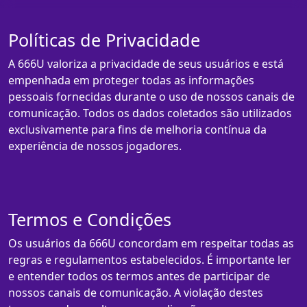
Políticas de Privacidade
A 666U valoriza a privacidade de seus usuários e está
empenhada em proteger todas as informações
pessoais fornecidas durante o uso de nossos canais de
comunicação. Todos os dados coletados são utilizados
exclusivamente para fins de melhoria contínua da
experiência de nossos jogadores.
Termos e Condições
Os usuários da 666U concordam em respeitar todas as
regras e regulamentos estabelecidos. É importante ler
e entender todos os termos antes de participar de
nossos canais de comunicação. A violação destes