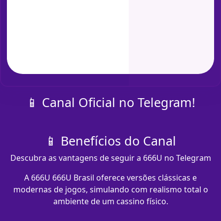
📱 Canal Oficial no Telegram!
📱 Benefícios do Canal
Descubra as vantagens de seguir a 666U no Telegram
A 666U 666U Brasil oferece versões clássicas e
modernas de jogos, simulando com realismo total o
ambiente de um cassino físico.