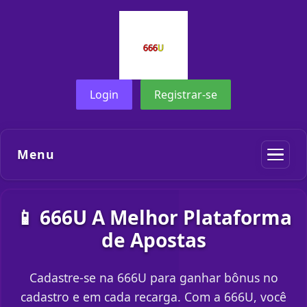
Login
Registrar-se
Menu
📱 666U A Melhor Plataforma
de Apostas
Cadastre-se na 666U para ganhar bônus no
cadastro e em cada recarga. Com a 666U, você