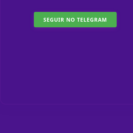
SEGUIR NO TELEGRAM