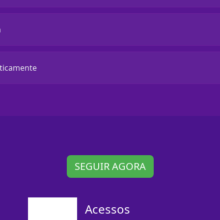
a
aticamente
SEGUIR AGORA
Acessos