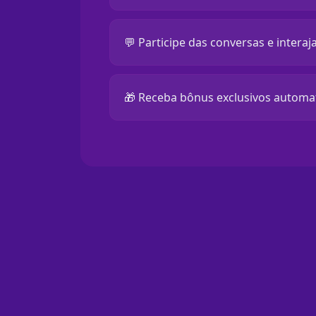
💬 Participe das conversas e interaj
🎁 Receba bônus exclusivos autom