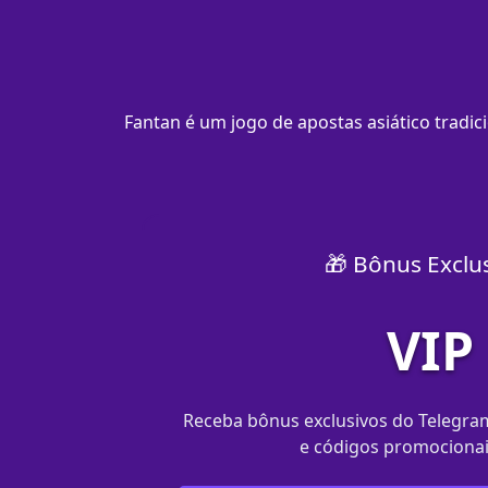
Fantan é um jogo de apostas asiático tradi
🎁 Bônus Exclu
VIP
Receba bônus exclusivos do Telegra
e códigos promocionai