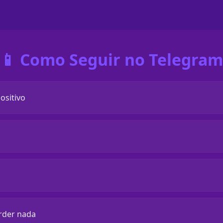
📱 Como Seguir no Telegram
ositivo
erder nada