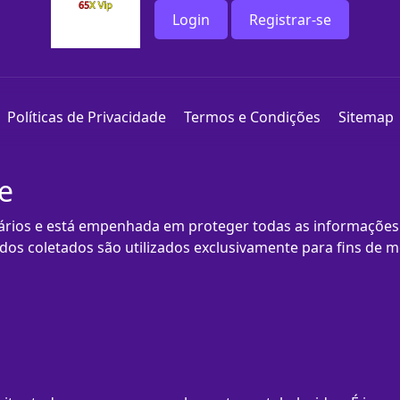
Login
Registrar-se
Políticas de Privacidade
Termos e Condições
Sitemap
de
suários e está empenhada em proteger todas as informações
os coletados são utilizados exclusivamente para fins de m