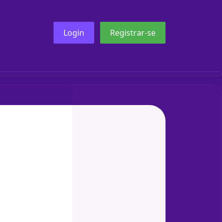
Login
Registrar-se