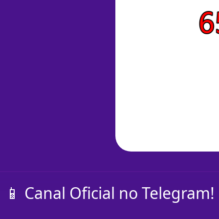
📱 Canal Oficial no Telegram!