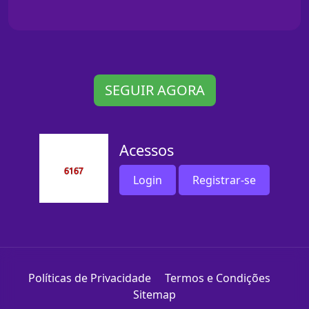
SEGUIR AGORA
Acessos
Login
Registrar-se
Políticas de Privacidade
Termos e Condições
Sitemap