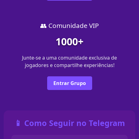
👥 Comunidade VIP
1000+
Junte-se a uma comunidade exclusiva de
jogadores e compartilhe experiências!
Entrar Grupo
📱 Como Seguir no Telegram