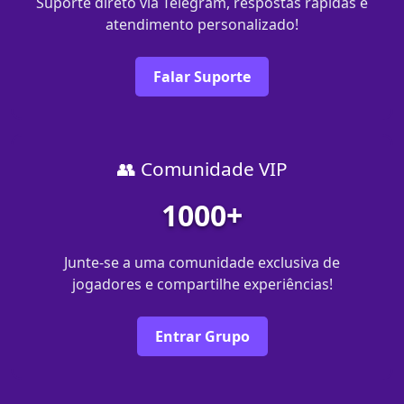
Suporte direto via Telegram, respostas rápidas e
atendimento personalizado!
Falar Suporte
👥 Comunidade VIP
1000+
Junte-se a uma comunidade exclusiva de
jogadores e compartilhe experiências!
Entrar Grupo