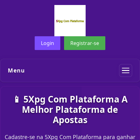
Login
Registrar-se
Menu
📱 5Xpg Com Plataforma A
Melhor Plataforma de
Apostas
Cadastre-se na 5Xpg Com Plataforma para ganhar