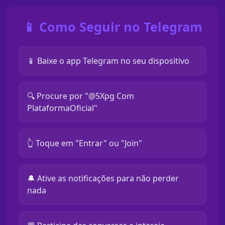
📱 Como Seguir no Telegram
📱 Baixe o app Telegram no seu dispositivo
🔍 Procure por "@5Xpg Com
PlataformaOficial"
👆 Toque em "Entrar" ou "Join"
🔔 Ative as notificações para não perder
nada