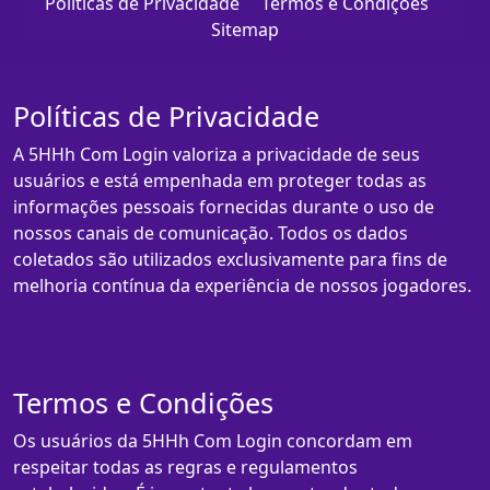
Políticas de Privacidade
Termos e Condições
Sitemap
Políticas de Privacidade
A 5HHh Com Login valoriza a privacidade de seus
usuários e está empenhada em proteger todas as
informações pessoais fornecidas durante o uso de
nossos canais de comunicação. Todos os dados
coletados são utilizados exclusivamente para fins de
melhoria contínua da experiência de nossos jogadores.
Termos e Condições
Os usuários da 5HHh Com Login concordam em
respeitar todas as regras e regulamentos