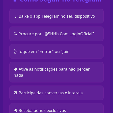
📱 Baixe o app Telegram no seu dispositivo
🔍 Procure por "@5HHh Com LoginOficial"
👆 Toque em "Entrar" ou "Join"
🔔 Ative as notificações para não perder
nada
💬 Participe das conversas e interaja
🎁 Receba bônus exclusivos