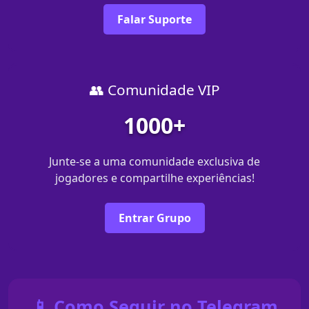
Falar Suporte
👥 Comunidade VIP
1000+
Junte-se a uma comunidade exclusiva de
jogadores e compartilhe experiências!
Entrar Grupo
📱 Como Seguir no Telegram