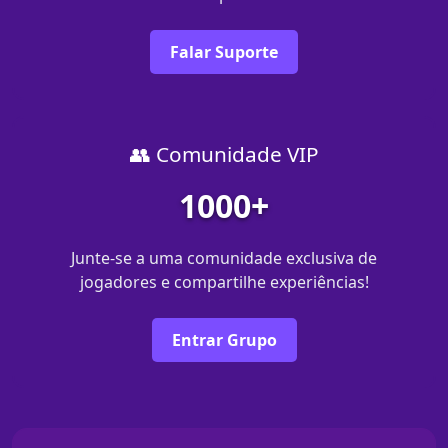
Falar Suporte
👥 Comunidade VIP
1000+
Junte-se a uma comunidade exclusiva de
jogadores e compartilhe experiências!
Entrar Grupo