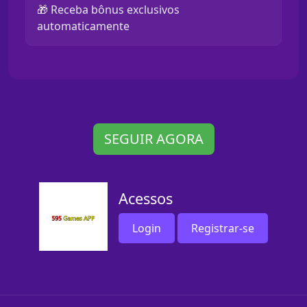
🎁 Receba bônus exclusivos
automaticamente
SEGUIR AGORA
Acessos
Login
Registrar-se