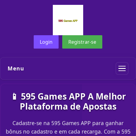
Login
Registrar-se
Menu
📱 595 Games APP A Melhor
Plataforma de Apostas
Cadastre-se na 595 Games APP para ganhar
bônus no cadastro e em cada recarga. Com a 595