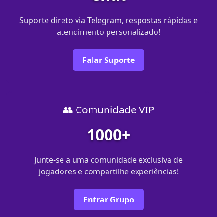
Suporte direto via Telegram, respostas rápidas e
atendimento personalizado!
Falar Suporte
👥 Comunidade VIP
1000+
Junte-se a uma comunidade exclusiva de
jogadores e compartilhe experiências!
Entrar Grupo