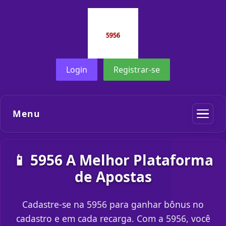
Login
Registrar-se
Menu
📱 5956 A Melhor Plataforma
de Apostas
Cadastre-se na 5956 para ganhar bônus no
cadastro e em cada recarga. Com a 5956, você