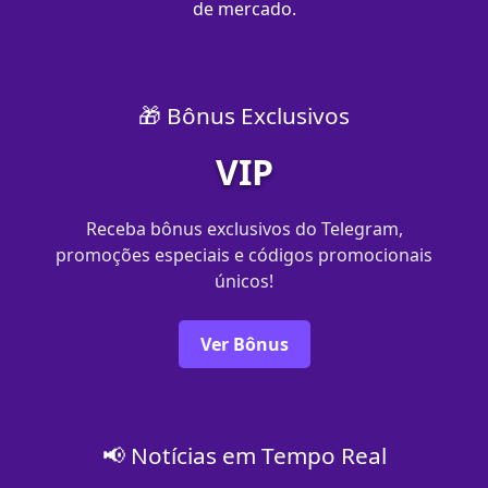
de mercado.
🎁 Bônus Exclusivos
VIP
Receba bônus exclusivos do Telegram,
promoções especiais e códigos promocionais
únicos!
Ver Bônus
📢 Notícias em Tempo Real