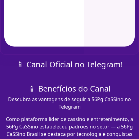
📱 Canal Oficial no Telegram!
📱 Benefícios do Canal
Descubra as vantagens de seguir a 56Pg CaSSino no
Telegram
Como plataforma líder de cassino e entretenimento, a
56Pg CaSSino estabeleceu padrões no setor — a 56Pg
CaSSino Brasil se destaca por tecnologia e conquistas