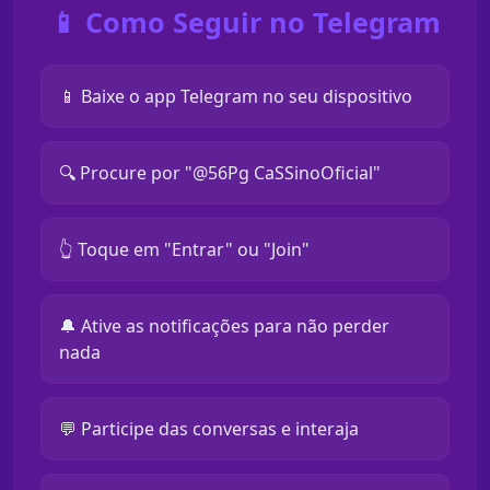
📱 Como Seguir no Telegram
📱 Baixe o app Telegram no seu dispositivo
🔍 Procure por "@56Pg CaSSinoOficial"
👆 Toque em "Entrar" ou "Join"
🔔 Ative as notificações para não perder
nada
💬 Participe das conversas e interaja