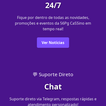
24/7
Fique por dentro de todas as novidades,
promoções e eventos da 56Pg CaSSino em
tempo real!
Ver Notícias
💬 Suporte Direto
Chat
Suporte direto via Telegram, respostas rápidas e
atendimento personalizado!