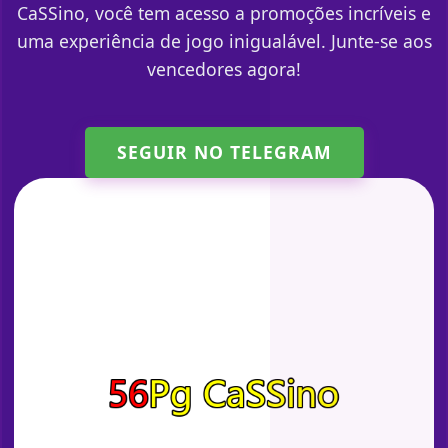
CaSSino, você tem acesso a promoções incríveis e
uma experiência de jogo inigualável. Junte-se aos
vencedores agora!
SEGUIR NO TELEGRAM