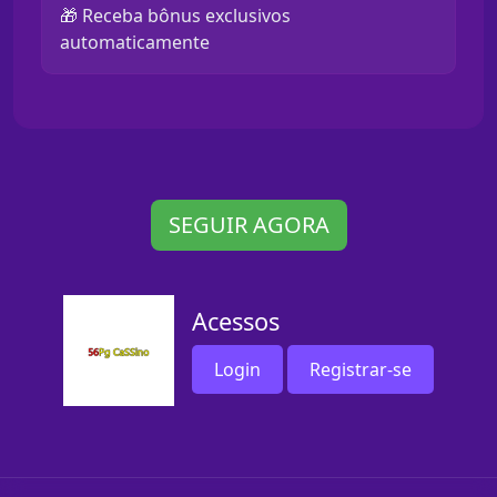
🎁 Receba bônus exclusivos
automaticamente
SEGUIR AGORA
Acessos
Login
Registrar-se