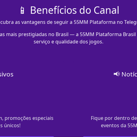
📱 Benefícios do Canal
cubra as vantagens de seguir a 55MM Plataforma no Tele
 mais prestigiadas no Brasil — a 55MM Plataforma Brasil
serviço e qualidade dos jogos.
sivos
📢 Notí
m, promoções especiais
Fique por dentro d
s únicos!
eventos da 55M