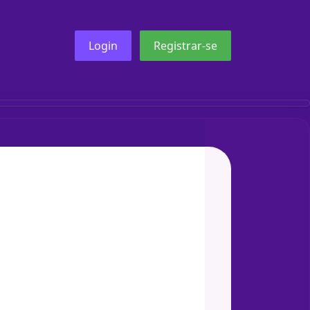
Login
Registrar-se