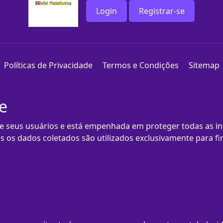
Login
Registrar-se
Políticas de Privacidade
Termos e Condições
Sitemap
de
de seus usuários e está empenhada em proteger todas as i
 os dados coletados são utilizados exclusivamente para fi