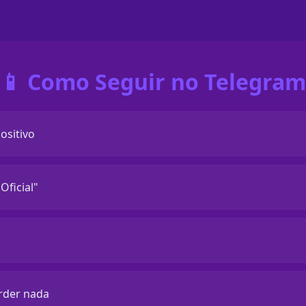
📱 Como Seguir no Telegram
ositivo
ficial"
erder nada