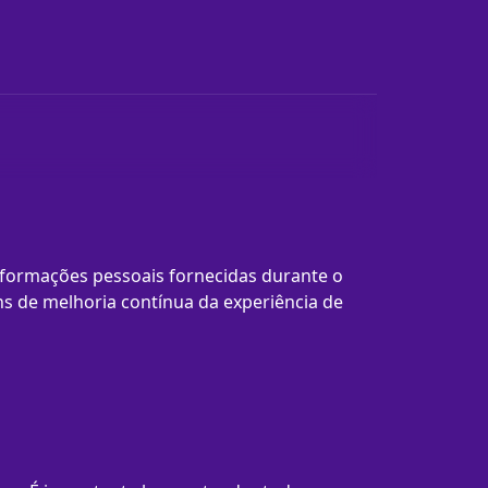
nformações pessoais fornecidas durante o
ns de melhoria contínua da experiência de