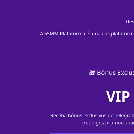
Des
A 55MM Plataforma é uma das plataformas
🎁 Bônus Exclu
VIP
Receba bônus exclusivos do Telegra
e códigos promocionai