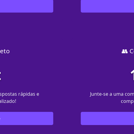
reto
👥 
t
espostas rápidas e
Junte-se a uma com
lizado!
compa
e