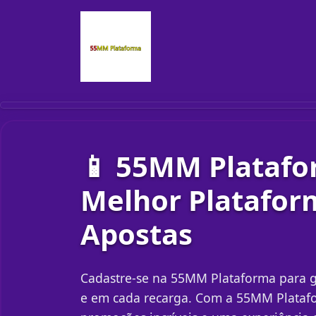
📱 55MM Platafo
Melhor Platafor
Apostas
Cadastre-se na 55MM Plataforma para 
e em cada recarga. Com a 55MM Platafo