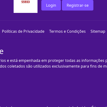
Login
Registrar-se
Políticas de Privacidade
Termos e Condições
Sitemap
de
ários e está empenhada em proteger todas as informações 
os coletados são utilizados exclusivamente para fins de m