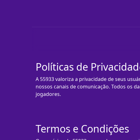
Políticas de Privacida
A 55933 valoriza a privacidade de seus usu
nossos canais de comunicação. Todos os dad
jogadores.
Termos e Condições