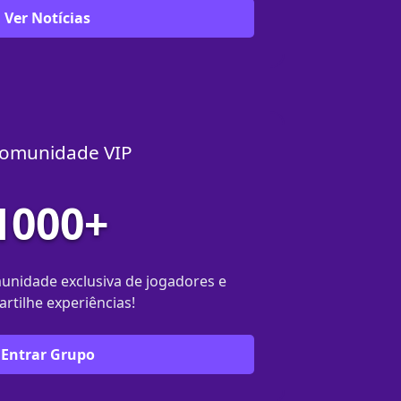
Ver Notícias
Comunidade VIP
1000+
unidade exclusiva de jogadores e
rtilhe experiências!
Entrar Grupo