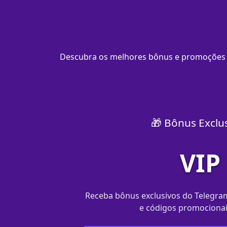
Descubra os melhores bônus e promoções 
🎁 Bônus Exclu
VIP
Receba bônus exclusivos do Telegra
e códigos promocionai