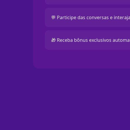
💬 Participe das conversas e interaj
🎁 Receba bônus exclusivos autom