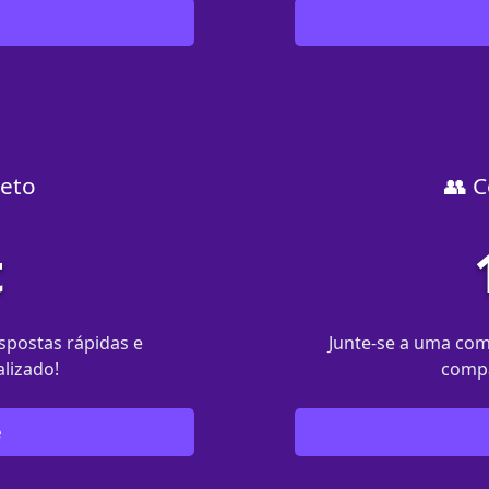
reto
👥 
t
espostas rápidas e
Junte-se a uma com
lizado!
compa
e