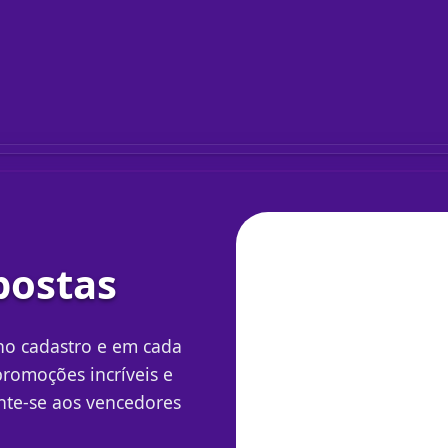
postas
no cadastro e em cada
promoções incríveis e
unte-se aos vencedores