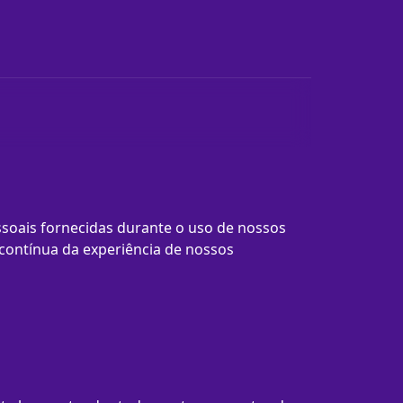
ssoais fornecidas durante o uso de nossos
 contínua da experiência de nossos