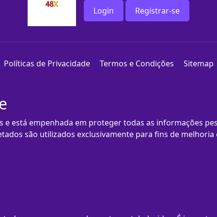
Login
Registrar-se
Políticas de Privacidade
Termos e Condições
Sitemap
de
ios e está empenhada em proteger todas as informações pe
tados são utilizados exclusivamente para fins de melhoria