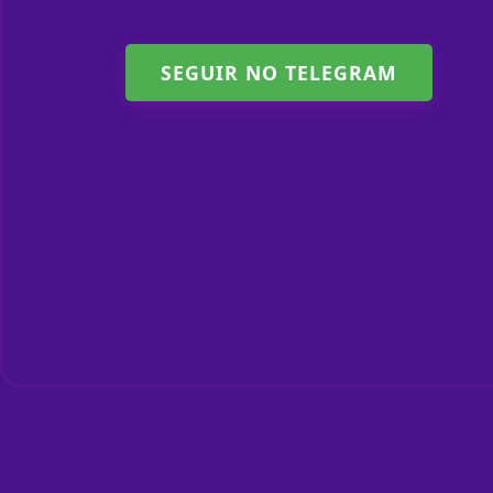
SEGUIR NO TELEGRAM