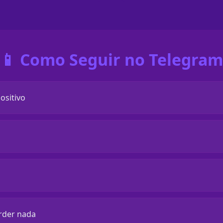
📱 Como Seguir no Telegram
ositivo
erder nada