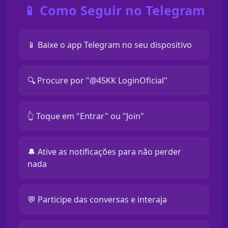
📱 Como Seguir no Telegram
📱 Baixe o app Telegram no seu dispositivo
🔍 Procure por "@45KK LoginOficial"
👆 Toque em "Entrar" ou "Join"
🔔 Ative as notificações para não perder
nada
💬 Participe das conversas e interaja