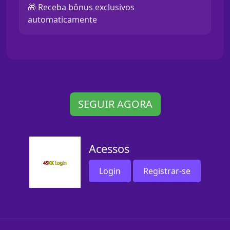
🎁 Receba bônus exclusivos
automaticamente
SEGUIR AGORA
Acessos
Login
Registrar-se