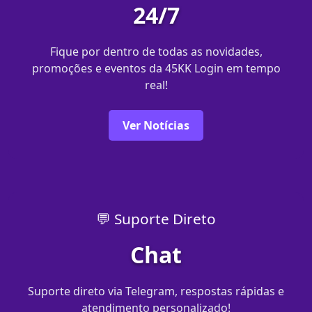
24/7
Fique por dentro de todas as novidades,
promoções e eventos da 45KK Login em tempo
real!
Ver Notícias
💬 Suporte Direto
Chat
Suporte direto via Telegram, respostas rápidas e
atendimento personalizado!