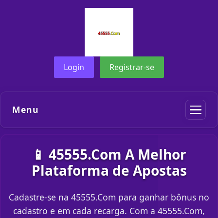
Login
Registrar-se
Menu
📱 45555.Com A Melhor
Plataforma de Apostas
Cadastre-se na 45555.Com para ganhar bônus no
cadastro e em cada recarga. Com a 45555.Com,