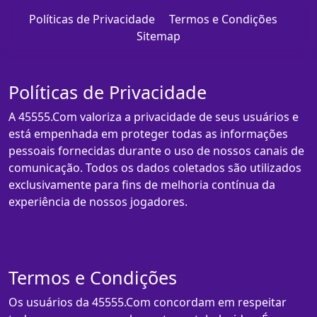
Políticas de Privacidade
Termos e Condições
Sitemap
Políticas de Privacidade
A 45555.Com valoriza a privacidade de seus usuários e
está empenhada em proteger todas as informações
pessoais fornecidas durante o uso de nossos canais de
comunicação. Todos os dados coletados são utilizados
exclusivamente para fins de melhoria contínua da
experiência de nossos jogadores.
Termos e Condições
Os usuários da 45555.Com concordam em respeitar