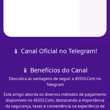
📱 Canal Oficial no Telegram!
📱 Benefícios do Canal
Descubra as vantagens de seguir a 45555.Com no
Telegram
Este artigo aborda os diversos métodos de pagamento
disponíveis no 45555.Com, destacando a importância
da segurança, taxas e conveniência na experiência de