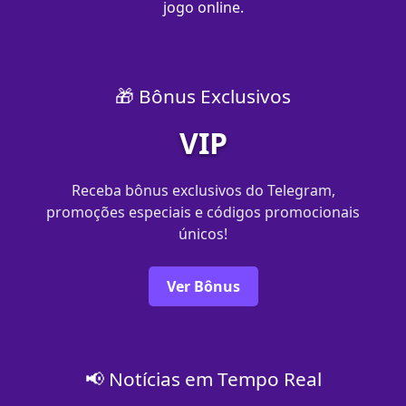
jogo online.
🎁 Bônus Exclusivos
VIP
Receba bônus exclusivos do Telegram,
promoções especiais e códigos promocionais
únicos!
Ver Bônus
📢 Notícias em Tempo Real