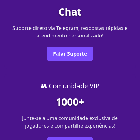
Chat
Suporte direto via Telegram, respostas rápidas e
atendimento personalizado!
Falar Suporte
👥 Comunidade VIP
1000+
Junte-se a uma comunidade exclusiva de
jogadores e compartilhe experiências!