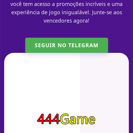
você tem acesso a promoções incríveis e uma
experiência de jogo inigualável. Junte-se aos
vencedores agora!
SEGUIR NO TELEGRAM