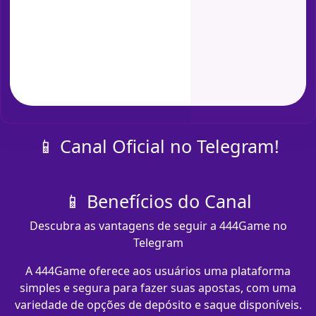
📱 Canal Oficial no Telegram!
📱 Benefícios do Canal
Descubra as vantagens de seguir a 444Game no
Telegram
A 444Game oferece aos usuários uma plataforma
simples e segura para fazer suas apostas, com uma
variedade de opções de depósito e saque disponíveis.