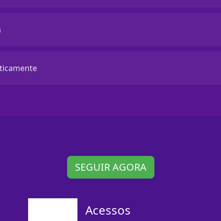
a
aticamente
SEGUIR AGORA
Acessos