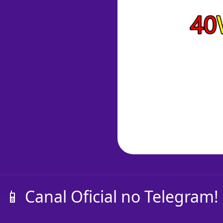
📱 Canal Oficial no Telegram!