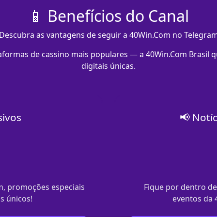
📱 Benefícios do Canal
Descubra as vantagens de seguir a 40Win.Com no Telegra
formas de cassino mais populares — a 40Win.Com Brasil q
digitais únicas.
sivos
📢 Notí
m, promoções especiais
Fique por dentro d
s únicos!
eventos da 