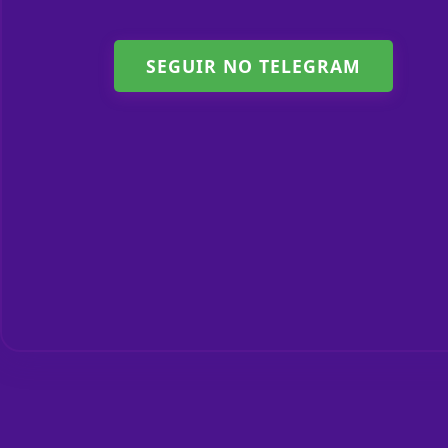
SEGUIR NO TELEGRAM