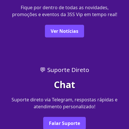
Fique por dentro de todas as novidades,
promoções e eventos da 3SS Vip em tempo real!
Ver Notícias
💬 Suporte Direto
Chat
Suporte direto via Telegram, respostas rápidas e
atendimento personalizado!
Falar Suporte