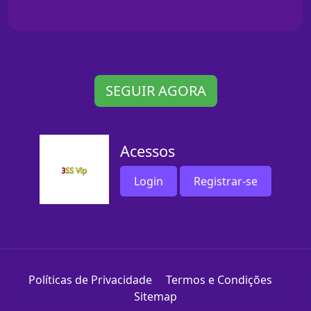
SEGUIR AGORA
Acessos
Login
Registrar-se
Políticas de Privacidade
Termos e Condições
Sitemap