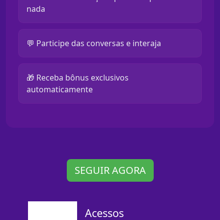
nada
💬 Participe das conversas e interaja
🎁 Receba bônus exclusivos
automaticamente
SEGUIR AGORA
Acessos