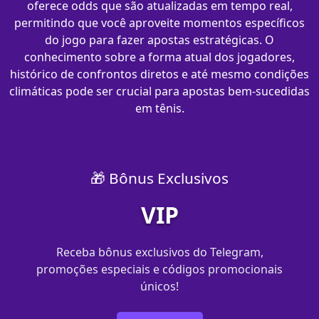
oferece odds que são atualizadas em tempo real,
permitindo que você aproveite momentos específicos
do jogo para fazer apostas estratégicas. O
conhecimento sobre a forma atual dos jogadores,
histórico de confrontos diretos e até mesmo condições
climáticas pode ser crucial para apostas bem-sucedidas
em tênis.
🎁 Bônus Exclusivos
VIP
Receba bônus exclusivos do Telegram,
promoções especiais e códigos promocionais
únicos!