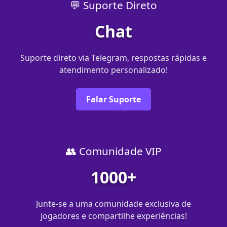
💬 Suporte Direto
Chat
Suporte direto via Telegram, respostas rápidas e
atendimento personalizado!
Falar Suporte
👥 Comunidade VIP
1000+
Junte-se a uma comunidade exclusiva de
jogadores e compartilhe experiências!