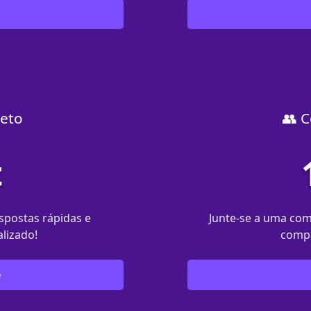
reto
👥 
t
espostas rápidas e
Junte-se a uma com
lizado!
compa
e