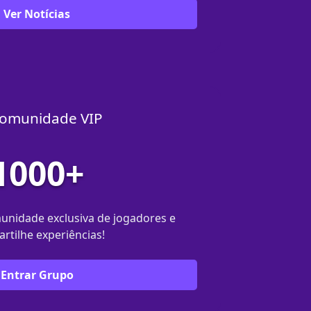
Ver Notícias
Comunidade VIP
1000+
unidade exclusiva de jogadores e
rtilhe experiências!
Entrar Grupo