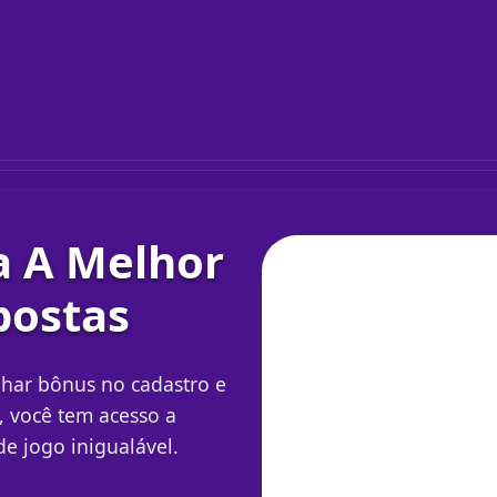
a A Melhor
postas
nhar bônus no cadastro e
, você tem acesso a
e jogo inigualável.