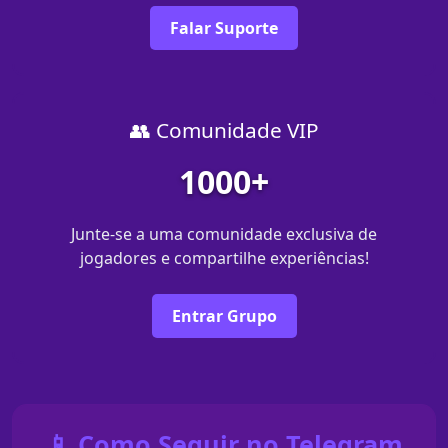
Falar Suporte
👥 Comunidade VIP
1000+
Junte-se a uma comunidade exclusiva de
jogadores e compartilhe experiências!
Entrar Grupo
📱 Como Seguir no Telegram