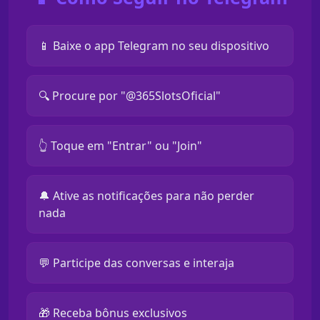
📱 Baixe o app Telegram no seu dispositivo
🔍 Procure por "@365SlotsOficial"
👆 Toque em "Entrar" ou "Join"
🔔 Ative as notificações para não perder
nada
💬 Participe das conversas e interaja
🎁 Receba bônus exclusivos