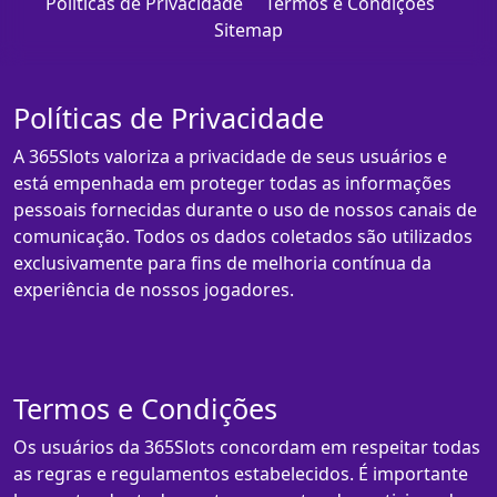
Políticas de Privacidade
Termos e Condições
Sitemap
Políticas de Privacidade
A 365Slots valoriza a privacidade de seus usuários e
está empenhada em proteger todas as informações
pessoais fornecidas durante o uso de nossos canais de
comunicação. Todos os dados coletados são utilizados
exclusivamente para fins de melhoria contínua da
experiência de nossos jogadores.
Termos e Condições
Os usuários da 365Slots concordam em respeitar todas
as regras e regulamentos estabelecidos. É importante