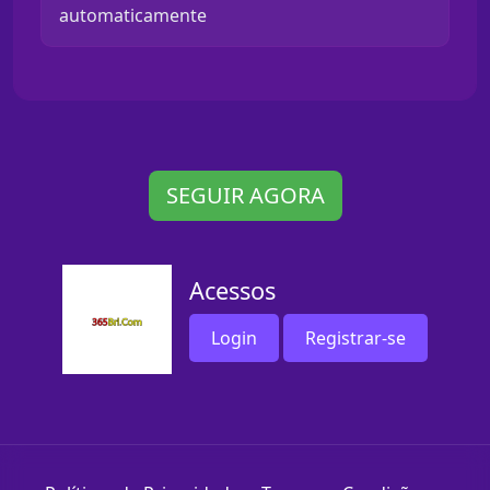
automaticamente
SEGUIR AGORA
Acessos
Login
Registrar-se