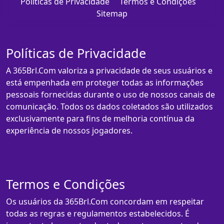
Políticas de Privacidade
Termos e Condições
Sitemap
Políticas de Privacidade
A 365Brl.Com valoriza a privacidade de seus usuários e
está empenhada em proteger todas as informações
pessoais fornecidas durante o uso de nossos canais de
comunicação. Todos os dados coletados são utilizados
exclusivamente para fins de melhoria contínua da
experiência de nossos jogadores.
Termos e Condições
Os usuários da 365Brl.Com concordam em respeitar
todas as regras e regulamentos estabelecidos. É