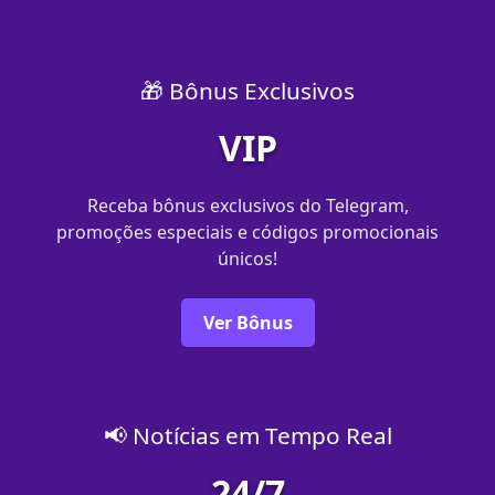
🎁 Bônus Exclusivos
VIP
Receba bônus exclusivos do Telegram,
promoções especiais e códigos promocionais
únicos!
Ver Bônus
📢 Notícias em Tempo Real
24/7