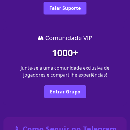
Falar Suporte
👥 Comunidade VIP
1000+
Junte-se a uma comunidade exclusiva de
jogadores e compartilhe experiências!
Entrar Grupo
📱 Como Seguir no Telegram