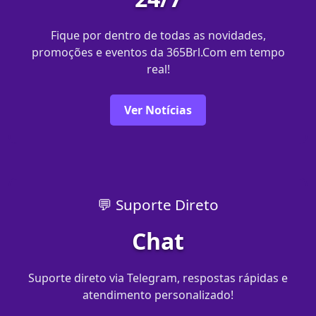
Fique por dentro de todas as novidades,
promoções e eventos da 365Brl.Com em tempo
real!
Ver Notícias
💬 Suporte Direto
Chat
Suporte direto via Telegram, respostas rápidas e
atendimento personalizado!