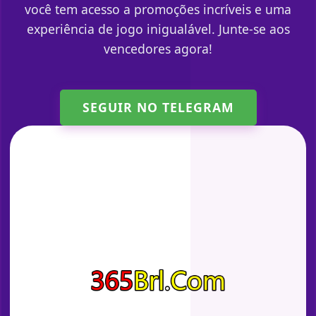
você tem acesso a promoções incríveis e uma
experiência de jogo inigualável. Junte-se aos
vencedores agora!
SEGUIR NO TELEGRAM