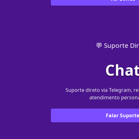
💬 Suporte Di
Cha
Suporte direto via Telegram, r
atendimento persona
Falar Suport