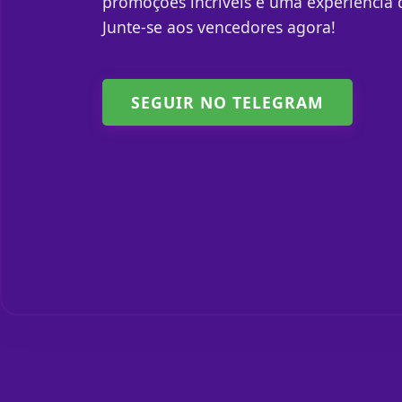
promoções incríveis e uma experiência d
Junte-se aos vencedores agora!
SEGUIR NO TELEGRAM