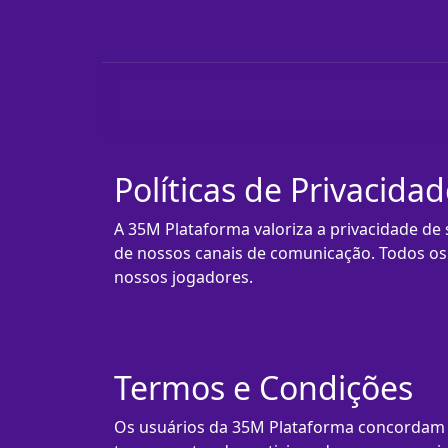
Políticas de Privacida
A 35M Plataforma valoriza a privacidade d
de nossos canais de comunicação. Todos os 
nossos jogadores.
Termos e Condições
Os usuários da 35M Plataforma concordam e