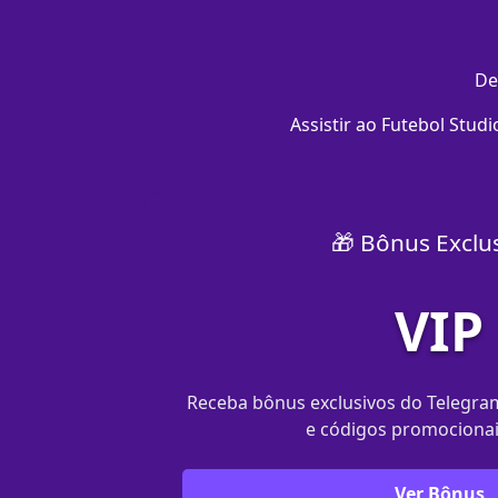
De
Assistir ao Futebol Stud
🎁 Bônus Exclu
VIP
Receba bônus exclusivos do Telegra
e códigos promocionai
Ver Bônus