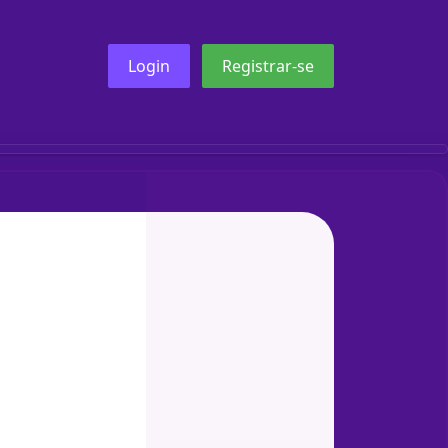
Login
Registrar-se