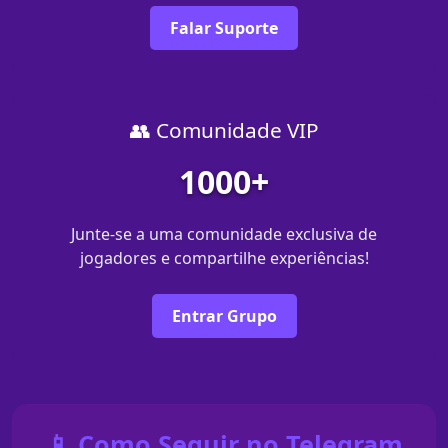
Falar Suporte
👥 Comunidade VIP
1000+
Junte-se a uma comunidade exclusiva de
jogadores e compartilhe experiências!
Entrar Grupo
📱 Como Seguir no Telegram