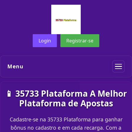
Login
Registrar-se
Menu
📱 35733 Plataforma A Melhor
Plataforma de Apostas
Cadastre-se na 35733 Plataforma para ganhar
bônus no cadastro e em cada recarga. Com a