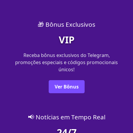
🎁 Bônus Exclusivos
VIP
Receba bônus exclusivos do Telegram,
promoções especiais e códigos promocionais
únicos!
Ver Bônus
📢 Notícias em Tempo Real
24/7