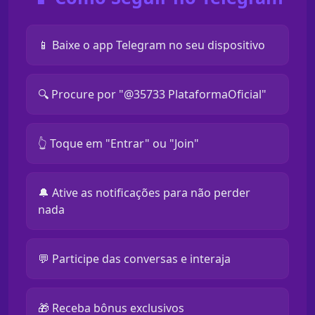
📱 Baixe o app Telegram no seu dispositivo
🔍 Procure por "@35733 PlataformaOficial"
👆 Toque em "Entrar" ou "Join"
🔔 Ative as notificações para não perder
nada
💬 Participe das conversas e interaja
🎁 Receba bônus exclusivos