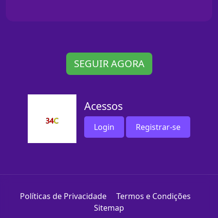
SEGUIR AGORA
Acessos
Login
Registrar-se
Políticas de Privacidade
Termos e Condições
Sitemap