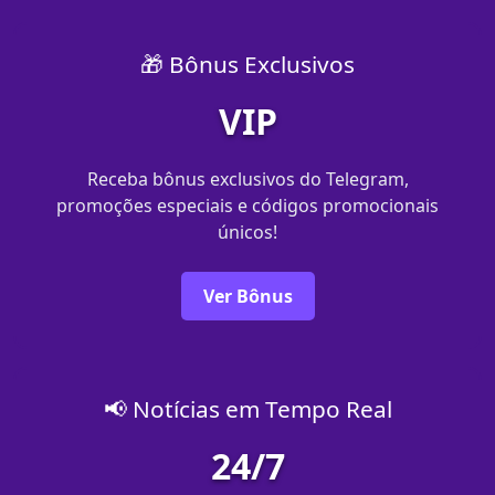
🎁 Bônus Exclusivos
VIP
Receba bônus exclusivos do Telegram,
promoções especiais e códigos promocionais
únicos!
Ver Bônus
📢 Notícias em Tempo Real
24/7