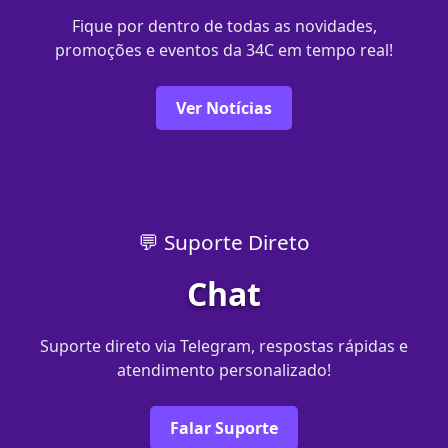
Fique por dentro de todas as novidades,
promoções e eventos da 34C em tempo real!
Ver Notícias
💬 Suporte Direto
Chat
Suporte direto via Telegram, respostas rápidas e
atendimento personalizado!
Falar Suporte