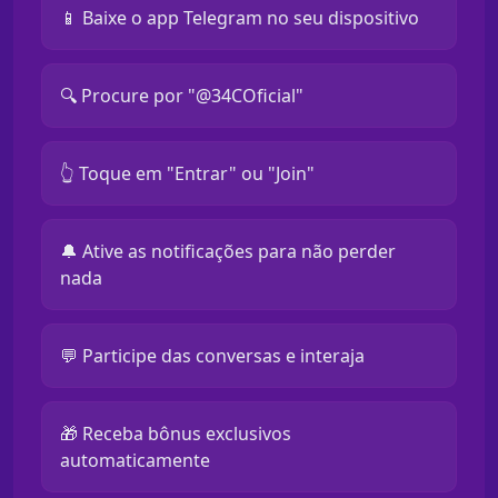
📱 Baixe o app Telegram no seu dispositivo
🔍 Procure por "@34COficial"
👆 Toque em "Entrar" ou "Join"
🔔 Ative as notificações para não perder
nada
💬 Participe das conversas e interaja
🎁 Receba bônus exclusivos
automaticamente