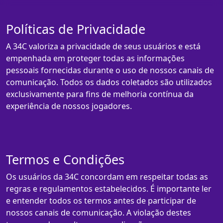
Políticas de Privacidade
A 34C valoriza a privacidade de seus usuários e está
empenhada em proteger todas as informações
pessoais fornecidas durante o uso de nossos canais de
comunicação. Todos os dados coletados são utilizados
exclusivamente para fins de melhoria contínua da
experiência de nossos jogadores.
Termos e Condições
Os usuários da 34C concordam em respeitar todas as
regras e regulamentos estabelecidos. É importante ler
e entender todos os termos antes de participar de
nossos canais de comunicação. A violação destes