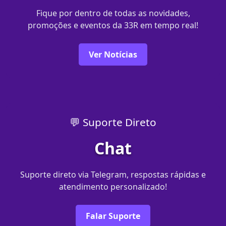
Fique por dentro de todas as novidades,
promoções e eventos da 33R em tempo real!
Ver Notícias
💬 Suporte Direto
Chat
Suporte direto via Telegram, respostas rápidas e
atendimento personalizado!
Falar Suporte