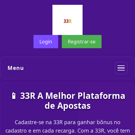
Login
Registrar-se
Menu
📱 33R A Melhor Plataforma
de Apostas
Cadastre-se na 33R para ganhar bônus no
cadastro e em cada recarga. Com a 33R, você tem