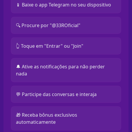
📱 Baixe o app Telegram no seu dispositivo
🔍 Procure por "@33ROficial"
👆 Toque em "Entrar" ou "Join"
🔔 Ative as notificações para não perder
nada
💬 Participe das conversas e interaja
🎁 Receba bônus exclusivos
automaticamente