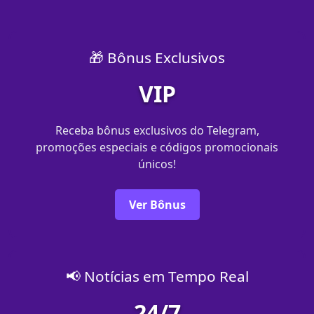
🎁 Bônus Exclusivos
VIP
Receba bônus exclusivos do Telegram,
promoções especiais e códigos promocionais
únicos!
Ver Bônus
📢 Notícias em Tempo Real
24/7