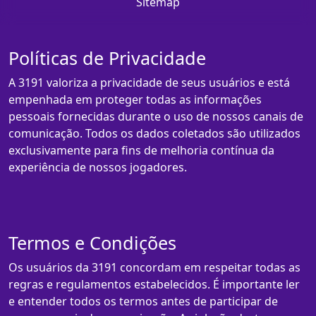
Sitemap
Políticas de Privacidade
A 3191 valoriza a privacidade de seus usuários e está
empenhada em proteger todas as informações
pessoais fornecidas durante o uso de nossos canais de
comunicação. Todos os dados coletados são utilizados
exclusivamente para fins de melhoria contínua da
experiência de nossos jogadores.
Termos e Condições
Os usuários da 3191 concordam em respeitar todas as
regras e regulamentos estabelecidos. É importante ler
e entender todos os termos antes de participar de