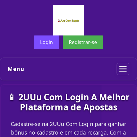
Login
Registrar-se
Menu
📱 2UUu Com Login A Melhor
Plataforma de Apostas
Cadastre-se na 2UUu Com Login para ganhar
bônus no cadastro e em cada recarga. Com a