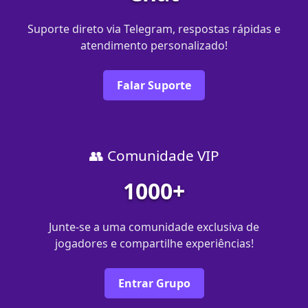
Suporte direto via Telegram, respostas rápidas e
atendimento personalizado!
Falar Suporte
👥 Comunidade VIP
1000+
Junte-se a uma comunidade exclusiva de
jogadores e compartilhe experiências!
Entrar Grupo