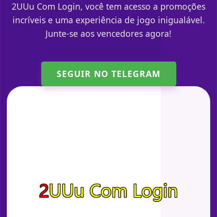
2UUu Com Login, você tem acesso a promoções
incríveis e uma experiência de jogo inigualável.
Junte-se aos vencedores agora!
SEGUIR NO TELEGRAM