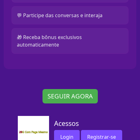
💬 Participe das conversas e interaja
🎁 Receba bônus exclusivos
automaticamente
SEGUIR AGORA
Acessos
Login
Registrar-se