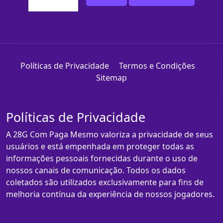
Políticas de Privacidade
Termos e Condições
Sitemap
Políticas de Privacidade
A 28G Com Paga Mesmo valoriza a privacidade de seus
usuários e está empenhada em proteger todas as
informações pessoais fornecidas durante o uso de
nossos canais de comunicação. Todos os dados
coletados são utilizados exclusivamente para fins de
melhoria contínua da experiência de nossos jogadores.