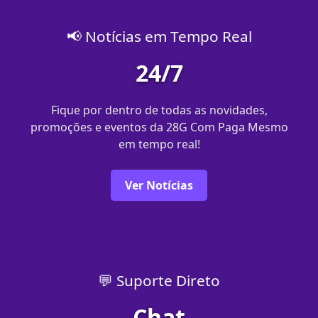
📢 Notícias em Tempo Real
24/7
Fique por dentro de todas as novidades,
promoções e eventos da 28G Com Paga Mesmo
em tempo real!
Ver Notícias
💬 Suporte Direto
Chat