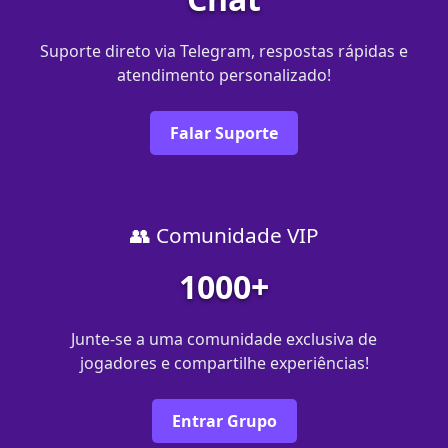
Suporte direto via Telegram, respostas rápidas e
atendimento personalizado!
Falar Suporte
👥 Comunidade VIP
1000+
Junte-se a uma comunidade exclusiva de
jogadores e compartilhe experiências!
Entrar Grupo