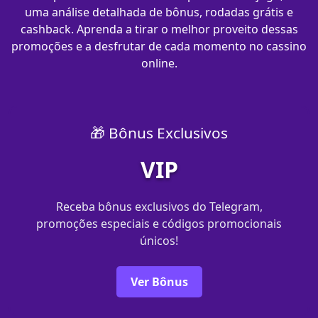
uma análise detalhada de bônus, rodadas grátis e
cashback. Aprenda a tirar o melhor proveito dessas
promoções e a desfrutar de cada momento no cassino
online.
🎁 Bônus Exclusivos
VIP
Receba bônus exclusivos do Telegram,
promoções especiais e códigos promocionais
únicos!
Ver Bônus