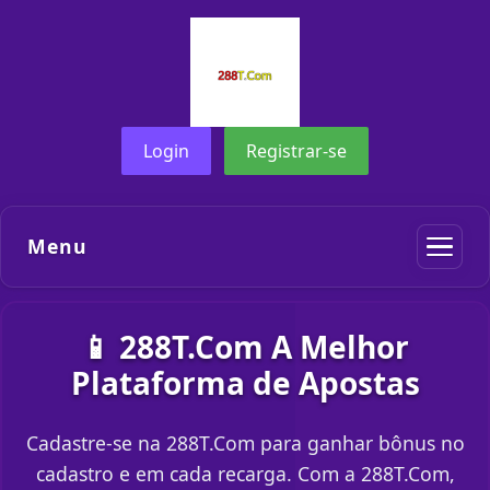
Login
Registrar-se
Menu
📱 288T.Com A Melhor
Plataforma de Apostas
Cadastre-se na 288T.Com para ganhar bônus no
cadastro e em cada recarga. Com a 288T.Com,