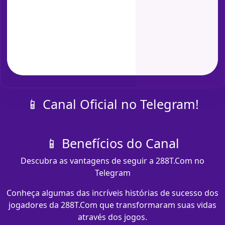
📱 Canal Oficial no Telegram!
📱 Benefícios do Canal
Descubra as vantagens de seguir a 288T.Com no
Telegram
Conheça algumas das incríveis histórias de sucesso dos
jogadores da 288T.Com que transformaram suas vidas
através dos jogos.