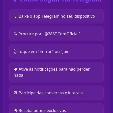
📱 Baixe o app Telegram no seu dispositivo
🔍 Procure por "@288T.ComOficial"
👆 Toque em "Entrar" ou "Join"
🔔 Ative as notificações para não perder
nada
💬 Participe das conversas e interaja
🎁 Receba bônus exclusivos