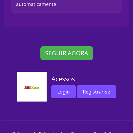
automaticamente
SEGUIR AGORA
Acessos
Login
Registrar-se